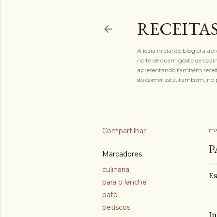
RECEITAS
A idéia inicial do blog era ap
noite de quem gosta de cozinh
apresentando também receitas
do comer está, também, no p
Compartilhar
ma
P
Marcadores
culinaria
Es
para o lanche
patê
petiscos
In