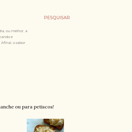
PESQUISAR
dia, ou melhor, a
icando e
Afinal, o sabor
lanche ou para petiscos!