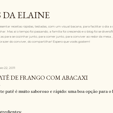
Pular para o conteúdo principal
 DA ELAINE
resentar receitas rápidas, testadas, com um visual bacana, para facilitar o dia a 
ar. Mas aí o tempo foi passando, a família foi crescendo e o blog foi se diversif
 para se cozinhar junto, para comer junto, para conviver ao redor da mesa... 
razer do conviver, do compartilhar! Espero que vocês gostem!
io 22, 2011
ATÊ DE FRANGO COM ABACAXI
te patê é muito saboroso e rápido: uma boa opção para o 
gredientes: