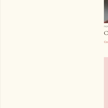
no
C
Co