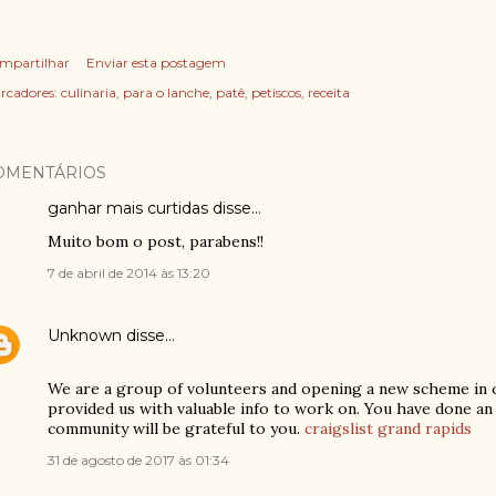
mpartilhar
Enviar esta postagem
rcadores:
culinaria
para o lanche
patê
petiscos
receita
OMENTÁRIOS
ganhar mais curtidas
disse…
Muito bom o post, parabens!!
7 de abril de 2014 às 13:20
Unknown
disse…
We are a group of volunteers and opening a new scheme in 
provided us with valuable info to work on. You have done an
community will be grateful to you.
craigslist grand rapids
31 de agosto de 2017 às 01:34