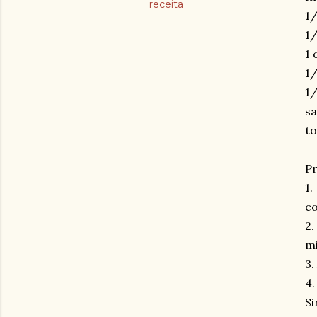
receita
1/
1/
1 
1/
1/
sa
t
Pr
1.
co
2.
m
3.
4.
Si