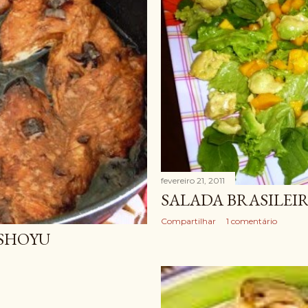
fevereiro 21, 2011
SALADA BRASILEI
Compartilhar
1 comentário
 SHOYU