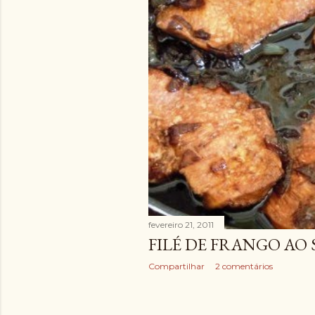
a
g
e
n
s
fevereiro 21, 2011
FILÉ DE FRANGO AO
Compartilhar
2 comentários