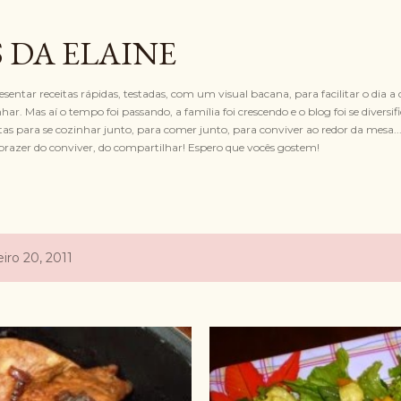
Pular para o conteúdo principal
 DA ELAINE
resentar receitas rápidas, testadas, com um visual bacana, para facilitar o dia a 
ar. Mas aí o tempo foi passando, a família foi crescendo e o blog foi se diversif
 para se cozinhar junto, para comer junto, para conviver ao redor da mesa... 
razer do conviver, do compartilhar! Espero que vocês gostem!
iro 20, 2011