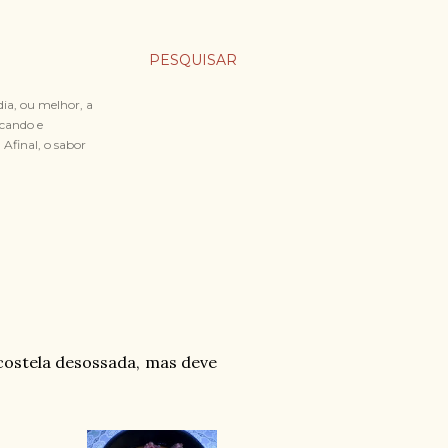
PESQUISAR
dia, ou melhor, a
icando e
Afinal, o sabor
 costela desossada, mas deve