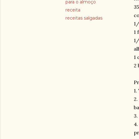
para o almoço
3
receita
c
receitas salgadas
1/
1 
1/
al
1 
2 
Pr
1.
2.
ba
3.
4.
pr