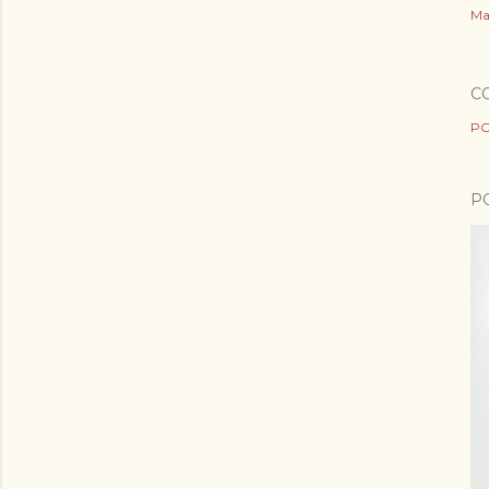
Ma
C
PO
P