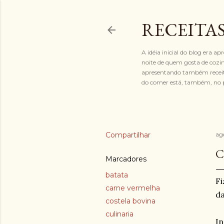
RECEITAS
A idéia inicial do blog era ap
noite de quem gosta de cozinh
apresentando também receitas
do comer está, também, no p
Compartilhar
ag
C
Marcadores
batata
Fi
carne vermelha
da
costela bovina
culinaria
In