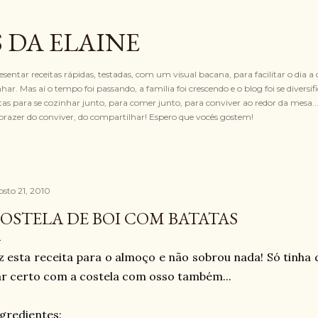
Pular para o conteúdo principal
 DA ELAINE
resentar receitas rápidas, testadas, com um visual bacana, para facilitar o dia a 
ar. Mas aí o tempo foi passando, a família foi crescendo e o blog foi se diversif
 para se cozinhar junto, para comer junto, para conviver ao redor da mesa... 
razer do conviver, do compartilhar! Espero que vocês gostem!
osto 21, 2010
OSTELA DE BOI COM BATATAS
z esta receita para o almoço e não sobrou nada! Só tinha
r certo com a costela com osso também...
gredientes: