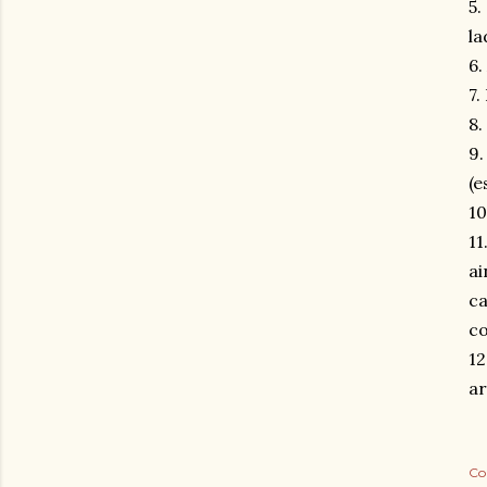
5.
la
6.
7.
8.
9.
(e
10
11
ai
c
co
1
ar
Co