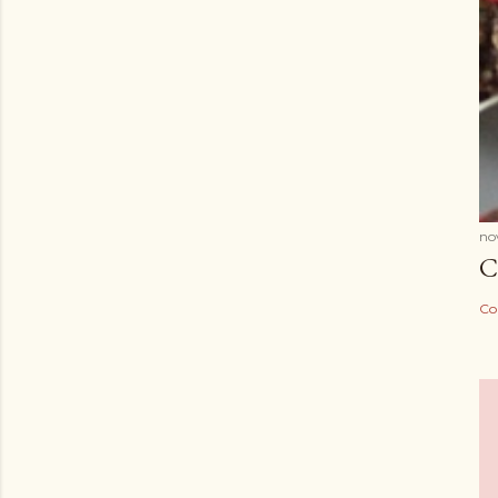
no
C
Co